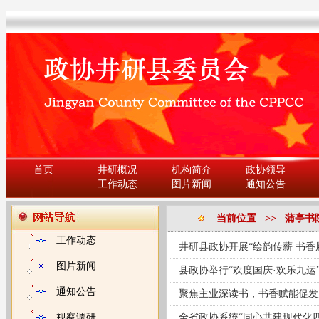
首页
井研概况
机构简介
政协领导
工作动态
图片新闻
通知公告
当前位置 >> 蒲亭书
工作动态
井研县政协开展“绘韵传薪 书香
图片新闻
县政协举行“欢度国庆·欢乐九运
通知公告
聚焦主业深读书，书香赋能促发
视察调研
全省政协系统“同心共建现代化