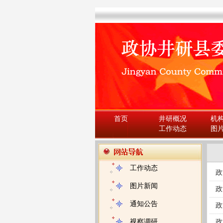
首页
井研概况
机
工作动态
图
工作动态
政
图片新闻
政
通知公告
政
视察调研
政