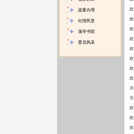
政
提案办理
政
社情民意
政
蒲亭书院
政
委员风采
政
政
政
政
关
关
政
政
政